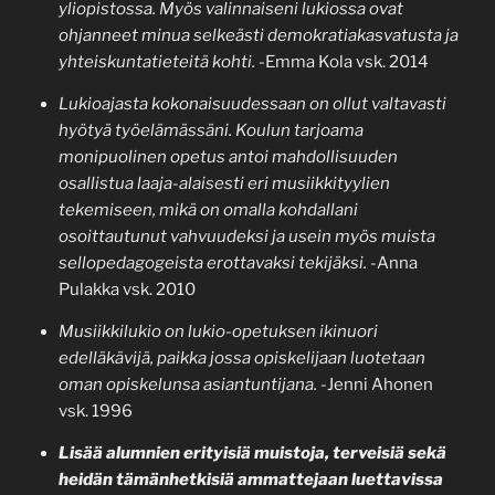
yliopistossa. Myös valinnaiseni lukiossa ovat
ohjanneet minua selkeästi demokratiakasvatusta ja
yhteiskuntatieteitä kohti.
-Emma Kola vsk. 2014
Lukioajasta kokonaisuudessaan on ollut valtavasti
hyötyä työelämässäni. Koulun tarjoama
monipuolinen opetus antoi mahdollisuuden
osallistua laaja-alaisesti eri musiikkityylien
tekemiseen, mikä on omalla kohdallani
osoittautunut vahvuudeksi ja usein myös muista
sellopedagogeista erottavaksi tekijäksi.
-Anna
Pulakka vsk. 2010
Musiikkilukio on lukio-opetuksen ikinuori
edelläkävijä, paikka jossa opiskelijaan luotetaan
oman opiskelunsa asiantuntijana.
-Jenni Ahonen
vsk. 1996
Lisää alumnien erityisiä muistoja, terveisiä sekä
heidän tämänhetkisiä ammattejaan luettavissa