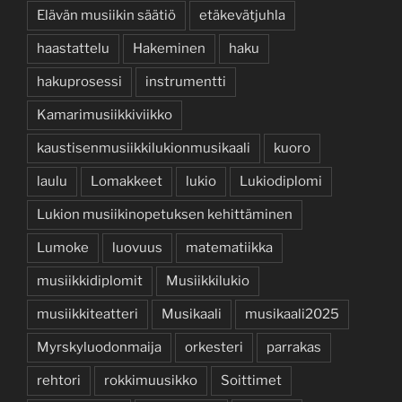
Elävän musiikin säätiö
etäkevätjuhla
haastattelu
Hakeminen
haku
hakuprosessi
instrumentti
Kamarimusiikkiviikko
kaustisenmusiikkilukionmusikaali
kuoro
laulu
Lomakkeet
lukio
Lukiodiplomi
Lukion musiikinopetuksen kehittäminen
Lumoke
luovuus
matematiikka
musiikkidiplomit
Musiikkilukio
musiikkiteatteri
Musikaali
musikaali2025
Myrskyluodonmaija
orkesteri
parrakas
rehtori
rokkimuusikko
Soittimet