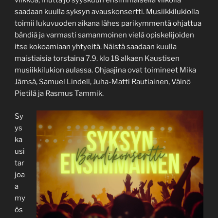
viikkoa, mutta jo syyskuun ensimmäisellä viikolla
saadaan kuulla syksyn avauskonsertti. Musiikkilukiolla
toimii lukuvuoden aikana lähes parikymmentä ohjattua
bändiä ja varmasti samanmoinen vielä opiskelijoiden
itse kokoamiaan yhtyeitä. Näistä saadaan kuulla
maistiaisia torstaina 7.9. klo 18 alkaen Kaustisen
musiikkilukion aulassa. Ohjaajina ovat toimineet Mika
Jämsä, Samuel Lindell, Juha-Matti Rautiainen, Väinö
Pietilä ja Rasmus Tammik.
Sy
ys
ka
usi
tar
joa
a
my
ös