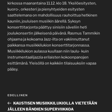
kirkossa maanantaina 11.12. klo 18. Yksilöesitysten,
kuoro-, orkesteri ja pienyhtyeiden esitysten
saattelemana on mahdollisuus rauhoittua hetkinen
kauniin, jouluisen musiikin äärellä. Syksyn
konserttitarjonta päättyy sinisiin säveliin heti
joulukonsertin jälkeisenä päivänä. Rasmus Tammikin
ohjaama ja kokoama Jazz-ilta on vakiinnuttanut
paikkansa musiikkilukion konserttitarjonnassa.
Musiikkilukion aulassa kuullaan niin laulu- kuin
instrumentaalijazzia erilaisten kokoonpanojen
esittämänä. Yleisöllä on kaikkiin tilaisuuksiin vapaa
pääsy.
Artikkelien
Edellinen
EDELLINEN
selaus
artikkeli
KAUSTISEN MUSIIKKILUKIOLLA VIETETÄÄN
JÄLLEEN BÄNDIEN SUPERVIIKKOA