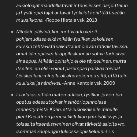
aukioloajat mahdollistavat intensiivisen harjoittelun
ja hyvät opettajat antavat työkalut kehittää itseään
muusikkona.
-Roope Hietala vsk. 2013
Niinäkin päivinä, kun motivaatio veteli
pohjamudissa eikä mikään fysiikan pakollisen
kurssin tehtävistä vaikuttanut olevan ratkaistavissa,
omat kämppikset ja oppilaskunnan sohva tarjosivat
aina apua. Mikään opinahjo ei ole täydellinen, mutta
itselleni en olisi voinut parempaa paikkaa toivoa!
Opiskelijana minulla oli aina kokemus siitä, että tulin
kuulluksi ja nähdyksi.
-Anne Kantola vsk. 2009
Laadukas pitkän matematiikan, fysiikan ja kemian
opetus edesauttoivat insinööriopinnoissa
menestymistä. Koen, että lukioikäiselle minulle
pieni Kaustinen ja musiikkilukion yhteisöllisyys ja
toisaalta itsenäistyminen olivat tärkeitä asioita vrt.
Isomman kaupungin lukiossa opiskeluun.
-Iiris