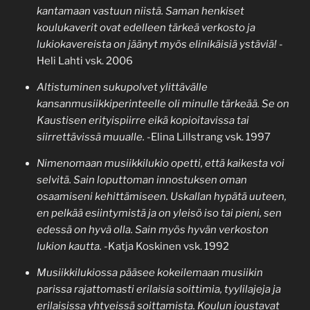
kantamaan vastuun niistä. Saman henkiset
koulukaverit ovat edelleen tärkeä verkosto ja
lukiokavereista on jäänyt myös elinikäisiä ystäviä!
-
Heli Lahti vsk. 2006
Altistuminen sukupolvet ylittävälle
kansanmusiikkiperinteelle oli minulle tärkeää. Se on
Kaustisen erityispiirre eikä kopioitavissa tai
siirrettävissä muualle.
-Elina Lillstrang vsk. 1997
Nimenomaan musiikkilukio opetti, että kaikesta voi
selvitä. Sain loputtoman innostuksen oman
osaamiseni kehittämiseen. Uskallan hypätä uuteen,
en pelkää esiintymistä ja on yleisö iso tai pieni, sen
edessä on hyvä olla. Sain myös hyvän verkoston
lukion kautta.
-Katja Koskinen vsk. 1992
Musiikkilukiossa pääsee kokeilemaan musiikin
parissa rajattomasti erilaisia soittimia, tyylilajeja ja
erilaisissa yhtyeissä soittamista.
Koulun joustavat