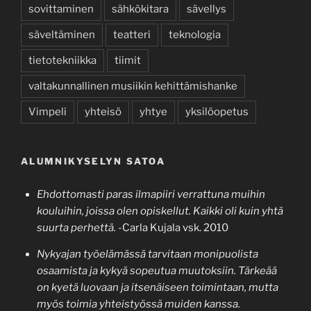
sovittaminen
sähkökitara
sävellys
säveltäminen
teatteri
teknologia
tietotekniikka
tiimit
valtakunnallinen musiikin kehittämishanke
Vimpeli
yhteisö
yhtye
yksilöopetus
ALUMNIKYSELYN SATOA
Ehdottomasti paras ilmapiiri verrattuna muihin
kouluihin, joissa olen opiskellut. Kaikki oli kuin yhtä
suurta perhettä.
-Carla Kujala vsk. 2010
Nykyajan työelämässä tarvitaan monipuolista
osaamista ja kykyä sopeutua muutoksiin. Tärkeää
on kyetä luovaan ja itsenäiseen toimintaan, mutta
myös toimia yhteistyössä muiden kanssa.