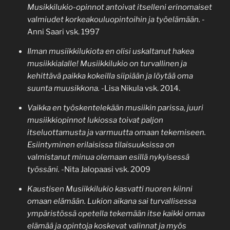
Musikkilukio-opinnot antoivat itselleni erinomaiset
valmiudet korkeakouluopintoihin ja työelämään.
-
Anni Saari vsk. 1997
Ilman musiikkilukiota en olisi uskaltanut hakea
musiikkialalle! Musiikkilukio on turvallinen ja
kehittävä paikka kokeilla siipiään ja löytää oma
suunta muusikkona.
-Lisa Nikula vsk. 2014.
Vaikka en työskentelekään musiikin parissa, juuri
musiikkiopinnot lukiossa toivat paljon
itseluottamusta ja varmuutta omaan tekemiseen.
Esiintyminen erilaisissa tilaisuuksissa on
valmistanut minua olemaan esillä nykyisessä
työssäni.
-Nita Jalopaasi vsk. 2009
Kaustisen Musiikkilukio kasvatti nuoren kiinni
omaan elämään. Lukion aikana sai turvallisessa
ympäristössä opetella tekemään itse kaikki omaa
elämää ja opintoja koskevat valinnat ja myös