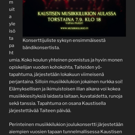
m
uit
a
yle
isö
ta
Konserttijuliste syksyn ensimmäisestä
pa
bändikonsertista.
ht
umia. Koko koulun yhteinen ponnistus ja hyvin monen
opiskelijan vuoden kohokohta, Taiteiden yö-
tapahtuma, järjestetään lokakuun viimeisenä
perjantaina. Silloin musiikkilukion jokainen nurkka soi!
Elämyksellisen ja ikimuistoisen illan aikana voi kokea
musiikkiesityksiä laidasta laitaan, kuvataidetta, runoja
sekä tanssia. Tapahtuma on osana Kaustisella
järjestettävää Taiteen päivää.
Perinteinen musiikkilukion joulukonsertti järjestetään
aiempien vuosien tapaan tunnelmallisessa Kaustisen