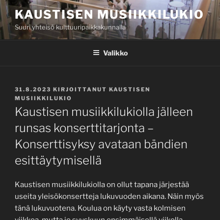
Siirry
KAUSTISEN MUSIIKKILUKIO
sisältöön
Suuri yhteisö kulttuuripaikkakunnalla
Valikko
JULKAISTU
31.8.2023
KIRJOITTANUT
KAUSTISEN
MUSIIKKILUKIO
Kaustisen musiikkilukiolla jälleen
runsas konserttitarjonta –
Konserttisyksy avataan bändien
esittäytymisellä
Kaustisen musiikkilukiolla on ollut tapana järjestää
useita yleisökonsertteja lukuvuoden aikana. Näin myös
tänä lukuvuotena. Koulua on käyty vasta kolmisen