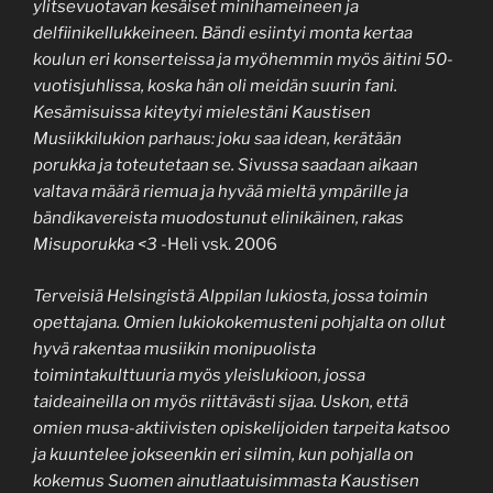
ylitsevuotavan kesäiset minihameineen ja
delfiinikellukkeineen. Bändi esiintyi monta kertaa
koulun eri konserteissa ja myöhemmin myös äitini 50-
vuotisjuhlissa, koska hän oli meidän suurin fani.
Kesämisuissa kiteytyi mielestäni Kaustisen
Musiikkilukion parhaus: joku saa idean, kerätään
porukka ja toteutetaan se. Sivussa saadaan aikaan
valtava määrä riemua ja hyvää mieltä ympärille ja
bändikavereista muodostunut elinikäinen, rakas
Misuporukka <3
-Heli vsk. 2006
Terveisiä Helsingistä Alppilan lukiosta, jossa toimin
opettajana. Omien lukiokokemusteni pohjalta on ollut
hyvä rakentaa musiikin monipuolista
toimintakulttuuria myös yleislukioon, jossa
taideaineilla on myös riittävästi sijaa. Uskon, että
omien musa-aktiivisten opiskelijoiden tarpeita katsoo
ja kuuntelee jokseenkin eri silmin, kun pohjalla on
kokemus Suomen ainutlaatuisimmasta Kaustisen