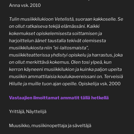
Anna vsk. 2010
Tulin musiikkilukioon Vetelistä, suoraan kakkoselle. Se
on ollut ratkaiseva tekijä elämässäni. Kaikki
kokemukset opiskelemisesta soittamisen ja
harjoittelun äänet taustalla tekivät olemisesta
musiikkilukiosta niin ”ei-laitosmaista”,
musiikkiteatterissa yhdistyi opiskelu ja harrastus, joka
on ollut merkittävä kokemus. Olen tosi ylpeä, kun
kerron käyneeni musiikkilukion ja kuinka paljon upeita
musiikin ammattilaisia koulukavereissani on. Terveisiä
Hilulle ja muille tuon ajan opeille.
Opiskelija vsk. 2000
Vastaajien ilmoittamat ammatit tällä hetkellä
Yrittäjä, Näyttelijä
Muusikko, musiikinopettaja ja säveltäjä