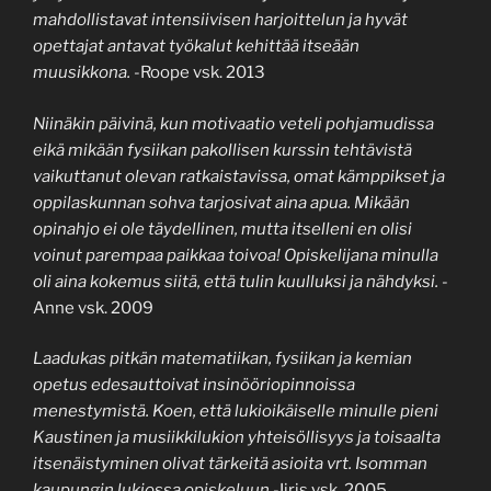
mahdollistavat intensiivisen harjoittelun ja hyvät
opettajat antavat työkalut kehittää itseään
muusikkona.
-Roope vsk. 2013
Niinäkin päivinä, kun motivaatio veteli pohjamudissa
eikä mikään fysiikan pakollisen kurssin tehtävistä
vaikuttanut olevan ratkaistavissa, omat kämppikset ja
oppilaskunnan sohva tarjosivat aina apua. Mikään
opinahjo ei ole täydellinen, mutta itselleni en olisi
voinut parempaa paikkaa toivoa! Opiskelijana minulla
oli aina kokemus siitä, että tulin kuulluksi ja nähdyksi.
-
Anne vsk. 2009
Laadukas pitkän matematiikan, fysiikan ja kemian
opetus edesauttoivat insinööriopinnoissa
menestymistä. Koen, että lukioikäiselle minulle pieni
Kaustinen ja musiikkilukion yhteisöllisyys ja toisaalta
itsenäistyminen olivat tärkeitä asioita vrt. Isomman
kaupungin lukiossa opiskeluun.
-Iiris vsk. 2005