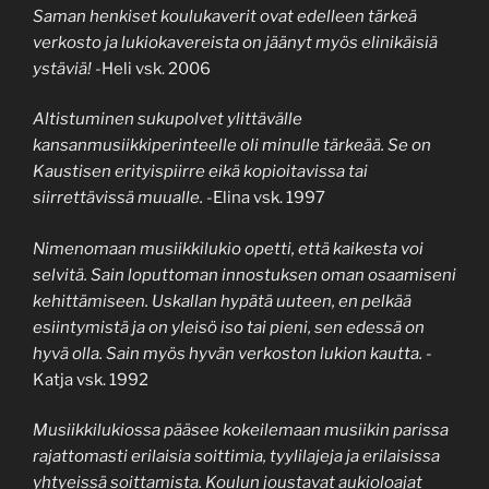
Saman henkiset koulukaverit ovat edelleen tärkeä
verkosto ja lukiokavereista on jäänyt myös elinikäisiä
ystäviä!
-Heli vsk. 2006
Altistuminen sukupolvet ylittävälle
kansanmusiikkiperinteelle oli minulle tärkeää. Se on
Kaustisen erityispiirre eikä kopioitavissa tai
siirrettävissä muualle.
-Elina vsk. 1997
Nimenomaan musiikkilukio opetti, että kaikesta voi
selvitä. Sain loputtoman innostuksen oman osaamiseni
kehittämiseen. Uskallan hypätä uuteen, en pelkää
esiintymistä ja on yleisö iso tai pieni, sen edessä on
hyvä olla. Sain myös hyvän verkoston lukion kautta.
-
Katja vsk. 1992
Musiikkilukiossa pääsee kokeilemaan musiikin parissa
rajattomasti erilaisia soittimia, tyylilajeja ja erilaisissa
yhtyeissä soittamista.
Koulun joustavat aukioloajat