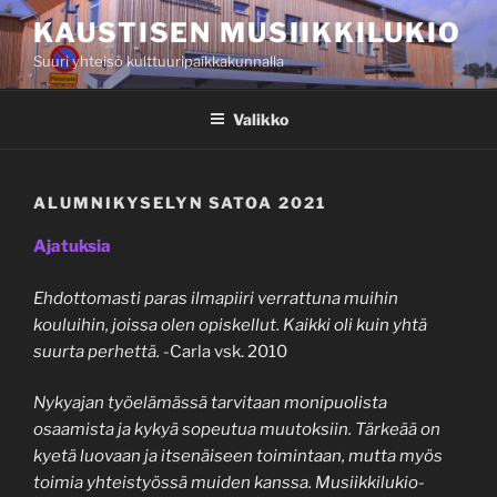
Siirry
KAUSTISEN MUSIIKKILUKIO
sisältöön
Suuri yhteisö kulttuuripaikkakunnalla
Valikko
ALUMNIKYSELYN SATOA 2021
Ajatuksia
Ehdottomasti paras ilmapiiri verrattuna muihin
kouluihin, joissa olen opiskellut. Kaikki oli kuin yhtä
suurta perhettä.
-Carla vsk. 2010
Nykyajan työelämässä tarvitaan monipuolista
osaamista ja kykyä sopeutua muutoksiin. Tärkeää on
kyetä luovaan ja itsenäiseen toimintaan, mutta myös
toimia yhteistyössä muiden kanssa. Musiikkilukio-