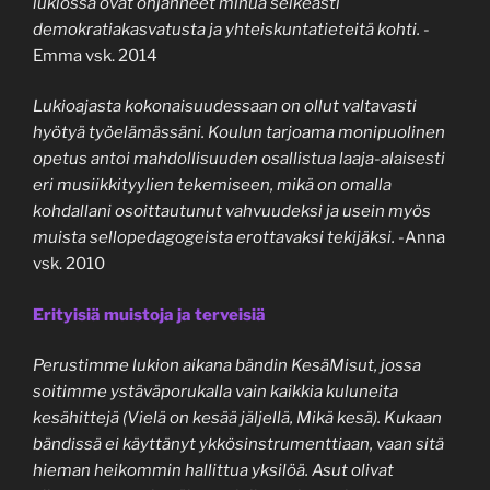
lukiossa ovat ohjanneet minua selkeästi
demokratiakasvatusta ja yhteiskuntatieteitä kohti.
-
Emma vsk. 2014
Lukioajasta kokonaisuudessaan on ollut valtavasti
hyötyä työelämässäni. Koulun tarjoama monipuolinen
opetus antoi mahdollisuuden osallistua laaja-alaisesti
eri musiikkityylien tekemiseen, mikä on omalla
kohdallani osoittautunut vahvuudeksi ja usein myös
muista sellopedagogeista erottavaksi tekijäksi.
-Anna
vsk. 2010
Erityisiä muistoja ja terveisiä
Perustimme lukion aikana bändin KesäMisut, jossa
soitimme ystäväporukalla vain kaikkia kuluneita
kesähittejä (Vielä on kesää jäljellä, Mikä kesä). Kukaan
bändissä ei käyttänyt ykkösinstrumenttiaan, vaan sitä
hieman heikommin hallittua yksilöä. Asut olivat