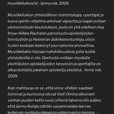
musiikkilukiosta!
-Jenna vsk. 2006
Musiikkilukion yhteisöllinen toimintatapa, opettajat ja
luova opinto-ohjelma antoivat vapautta ja laajan pohjan
yleissivistävän koulutuksen, josta on yhä edelleen iloa.
Ilman Hilkka Rauhalan panostusta opiskelijoiden
tiimityöhön ja Heleenan äidinkielentunteja, olisin
tuskin koskaan keksinyt journalismia ammattina.
Musiikkilukio tarjoaa mahdollisuuksia, joita isoilla
yleislukioilla ei ole. Opetusta voidaan muokata
yksittäisten opiskelijoiden tarpeisiin ja opettajilla on
aikaa kohdata jokainen opiskelija yksilönä
. -Anne vsk.
2009
Ihan mahtavaa on se, että sinne vihdoin saadaan
toimivat ja kunnossa olevat tilat! Omina aikoinani
vanhan puolen katto vuosi yhtenä talvena niin paljon,
että Jarmo Kotaja nähtiin useammankin kerran
kulkevan nurkkaluokkaansa sateenvarjon kanssa.
-