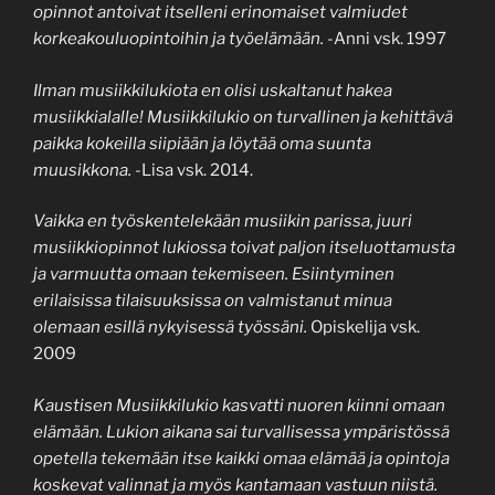
opinnot antoivat itselleni erinomaiset valmiudet
korkeakouluopintoihin ja työelämään.
-Anni vsk. 1997
Ilman musiikkilukiota en olisi uskaltanut hakea
musiikkialalle! Musiikkilukio on turvallinen ja kehittävä
paikka kokeilla siipiään ja löytää oma suunta
muusikkona.
-Lisa vsk. 2014.
Vaikka en työskentelekään musiikin parissa, juuri
musiikkiopinnot lukiossa toivat paljon itseluottamusta
ja varmuutta omaan tekemiseen. Esiintyminen
erilaisissa tilaisuuksissa on valmistanut minua
olemaan esillä nykyisessä työssäni.
Opiskelija vsk.
2009
Kaustisen Musiikkilukio kasvatti nuoren kiinni omaan
elämään. Lukion aikana sai turvallisessa ympäristössä
opetella tekemään itse kaikki omaa elämää ja opintoja
koskevat valinnat ja myös kantamaan vastuun niistä.