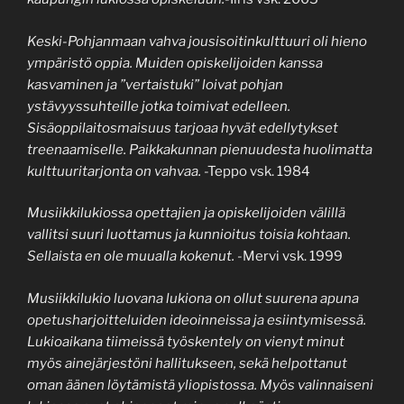
Keski-Pohjanmaan vahva jousisoitinkulttuuri oli hieno
ympäristö oppia. Muiden opiskelijoiden kanssa
kasvaminen ja ”vertaistuki” loivat pohjan
ystävyyssuhteille jotka toimivat edelleen.
Sisäoppilaitosmaisuus tarjoaa hyvät edellytykset
treenaamiselle. Paikkakunnan pienuudesta huolimatta
kulttuuritarjonta on vahvaa.
-Teppo vsk. 1984
Musiikkilukiossa opettajien ja opiskelijoiden välillä
vallitsi suuri luottamus ja kunnioitus toisia kohtaan.
Sellaista en ole muualla kokenut.
-Mervi vsk. 1999
Musiikkilukio luovana lukiona on ollut suurena apuna
opetusharjoitteluiden ideoinneissa ja esiintymisessä.
Lukioaikana tiimeissä työskentely on vienyt minut
myös ainejärjestöni hallitukseen, sekä helpottanut
oman äänen löytämistä yliopistossa. Myös valinnaiseni