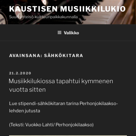
Siirry
KAUSTISEN MUSIIKKILUKIO
sisältöön
Suuri yhteisö kulttuuripaikkakunnalla
Valikko
AVAINSANA:
SÄHKÖKITARA
JULKAISTU
21.2.2020
Musiikkilukiossa tapahtui kymmenen
vuotta sitten
Lue stipendi-sähkökitaran tarina Perhonjokilaakso-
lehden jutusta
(Teksti: Vuokko Lahti/ Perhonjokilaakso)