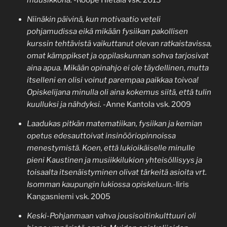
Niinäkin päivinä, kun motivaatio veteli
pohjamudissa eikä mikään fysiikan pakollisen
kurssin tehtävistä vaikuttanut olevan ratkaistavissa,
omat kämppikset ja oppilaskunnan sohva tarjosivat
aina apua. Mikään opinahjo ei ole täydellinen, mutta
itselleni en olisi voinut parempaa paikkaa toivoa!
Opiskelijana minulla oli aina kokemus siitä, että tulin
kuulluksi ja nähdyksi.
-Anne Kantola vsk. 2009
Laadukas pitkän matematiikan, fysiikan ja kemian
opetus edesauttoivat insinööriopinnoissa
menestymistä. Koen, että lukioikäiselle minulle
pieni Kaustinen ja musiikkilukion yhteisöllisyys ja
toisaalta itsenäistyminen olivat tärkeitä asioita vrt.
Isomman kaupungin lukiossa opiskeluun.
-Iiris
Kangasniemi vsk. 2005
Keski-Pohjanmaan vahva jousisoitinkulttuuri oli