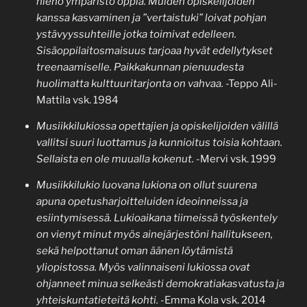
hieno ympäristö oppia. Muiden opiskelijoiden
kanssa kasvaminen ja ”vertaistuki” loivat pohjan
ystävyyssuhteille jotka toimivat edelleen.
Sisäoppilaitosmaisuus tarjoaa hyvät edellytykset
treenaamiselle. Paikkakunnan pienuudesta
huolimatta kulttuuritarjonta on vahvaa.
-Teppo Ali-
Mattila vsk. 1984
Musiikkilukiossa opettajien ja opiskelijoiden välillä
vallitsi suuri luottamus ja kunnioitus toisia kohtaan.
Sellaista en ole muualla kokenut.
-Mervi vsk. 1999
Musiikkilukio luovana lukiona on ollut suurena
apuna opetusharjoitteluiden ideoinneissa ja
esiintymisessä. Lukioaikana tiimeissä työskentely
on vienyt minut myös ainejärjestöni hallitukseen,
sekä helpottanut oman äänen löytämistä
yliopistossa. Myös valinnaiseni lukiossa ovat
ohjanneet minua selkeästi demokratiakasvatusta ja
yhteiskuntatieteitä kohti.
-Emma Kola vsk. 2014