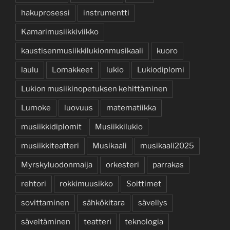
hakuprosessi
instrumentti
Kamarimusiikkiviikko
kaustisenmusiikkilukionmusikaali
kuoro
laulu
Lomakkeet
lukio
Lukiodiplomi
Lukion musiikinopetuksen kehittäminen
Lumoke
luovuus
matematiikka
musiikkidiplomit
Musiikkilukio
musiikkiteatteri
Musikaali
musikaali2025
Myrskyluodonmaija
orkesteri
parrakas
rehtori
rokkimuusikko
Soittimet
sovittaminen
sähkökitara
sävellys
säveltäminen
teatteri
teknologia