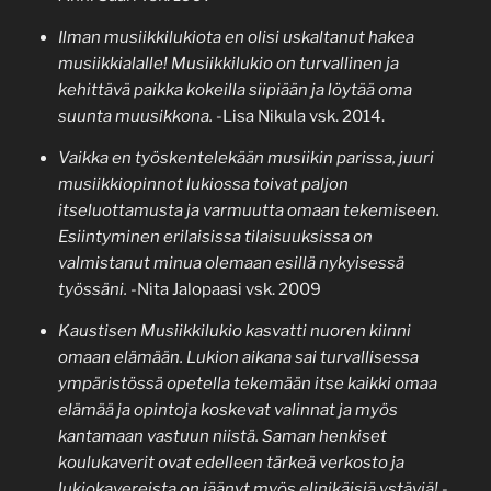
Ilman musiikkilukiota en olisi uskaltanut hakea
musiikkialalle! Musiikkilukio on turvallinen ja
kehittävä paikka kokeilla siipiään ja löytää oma
suunta muusikkona.
-Lisa Nikula vsk. 2014.
Vaikka en työskentelekään musiikin parissa, juuri
musiikkiopinnot lukiossa toivat paljon
itseluottamusta ja varmuutta omaan tekemiseen.
Esiintyminen erilaisissa tilaisuuksissa on
valmistanut minua olemaan esillä nykyisessä
työssäni.
-Nita Jalopaasi vsk. 2009
Kaustisen Musiikkilukio kasvatti nuoren kiinni
omaan elämään. Lukion aikana sai turvallisessa
ympäristössä opetella tekemään itse kaikki omaa
elämää ja opintoja koskevat valinnat ja myös
kantamaan vastuun niistä. Saman henkiset
koulukaverit ovat edelleen tärkeä verkosto ja
lukiokavereista on jäänyt myös elinikäisiä ystäviä!
-