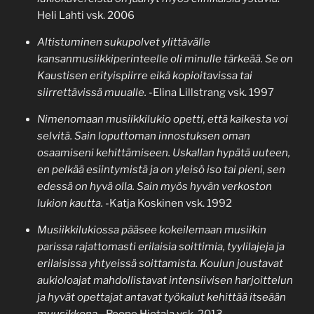
Heli Lahti vsk. 2006
Altistuminen sukupolvet ylittävälle
kansanmusiikkiperinteelle oli minulle tärkeää. Se on
Kaustisen erityispiirre eikä kopioitavissa tai
siirrettävissä muualle.
-Elina Lillstrang vsk. 1997
Nimenomaan musiikkilukio opetti, että kaikesta voi
selvitä. Sain loputtoman innostuksen oman
osaamiseni kehittämiseen. Uskallan hypätä uuteen,
en pelkää esiintymistä ja on yleisö iso tai pieni, sen
edessä on hyvä olla. Sain myös hyvän verkoston
lukion kautta.
-Katja Koskinen vsk. 1992
Musiikkilukiossa pääsee kokeilemaan musiikin
parissa rajattomasti erilaisia soittimia, tyylilajeja ja
erilaisissa yhtyeissä soittamista.
Koulun joustavat
aukioloajat mahdollistavat intensiivisen harjoittelun
ja hyvät opettajat antavat työkalut kehittää itseään
muusikkona.
-Roope Hietala vsk. 2013