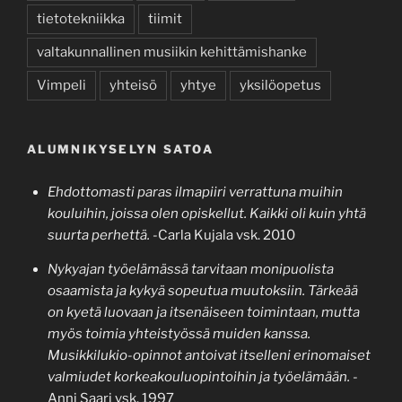
tietotekniikka
tiimit
valtakunnallinen musiikin kehittämishanke
Vimpeli
yhteisö
yhtye
yksilöopetus
ALUMNIKYSELYN SATOA
Ehdottomasti paras ilmapiiri verrattuna muihin
kouluihin, joissa olen opiskellut. Kaikki oli kuin yhtä
suurta perhettä.
-Carla Kujala vsk. 2010
Nykyajan työelämässä tarvitaan monipuolista
osaamista ja kykyä sopeutua muutoksiin. Tärkeää
on kyetä luovaan ja itsenäiseen toimintaan, mutta
myös toimia yhteistyössä muiden kanssa.
Musikkilukio-opinnot antoivat itselleni erinomaiset
valmiudet korkeakouluopintoihin ja työelämään.
-
Anni Saari vsk. 1997