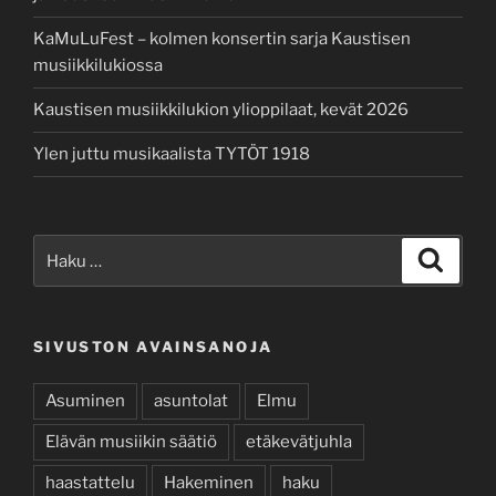
KaMuLuFest – kolmen konsertin sarja Kaustisen
musiikkilukiossa
Kaustisen musiikkilukion ylioppilaat, kevät 2026
Ylen juttu musikaalista TYTÖT 1918
Etsi:
Haku
SIVUSTON AVAINSANOJA
Asuminen
asuntolat
Elmu
Elävän musiikin säätiö
etäkevätjuhla
haastattelu
Hakeminen
haku