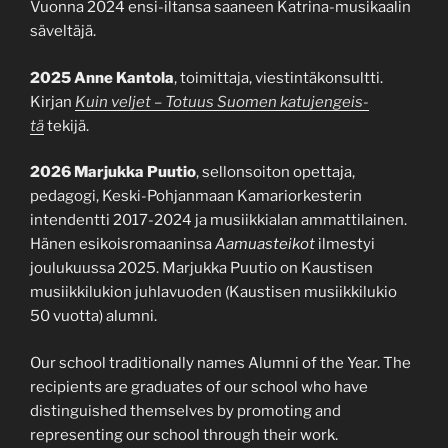
Vuonna 2024 ensi-iltansa saaneen Katrina-musikaalin
säveltäjä.
2025 Anne Kantola
, toimittaja, viestintäkonsultti.
Kirjan
Kuin vel­jet – To­tuus Suo­men ka­tu­jen­geis­
tä
tekijä.
2026
Marjukka Puutio
, sellonsoiton opettaja,
pedagogi, Keski-Pohjanmaan Kamariorkesterin
intendentti 2017-2024 ja musiikkialan ammattilainen.
Hänen esikoisromaaninsa
Aamuasteikot
ilmestyi
joulukuussa 2025. Marjukka Puutio on Kaustisen
musiikkilukion juhlavuoden (Kaustisen musiikkilukio
50 vuotta) alumni.
Our school traditionally names Alumni of the Year. The
recipients are graduates of our school who have
distinguished themselves by promoting and
representing our school through their work.