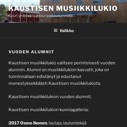
Siirry
KAUSTISEN MUSIIKKILUKIO
sisältöön
Suuri yhteisö kulttuuripaikkakunnalla
Valikko
VUODEN ALUMNIT
Kaustisen musiikkilukio valitsee perinteisesti vuoden
alumnin. Alumni on musiikkilukion kasvatti, joka on
toiminnallaan edistänyt ja edustanut
menestyksekkäästi Kaustisen musiikkilukiota.
Kaustisen musiikkilukion vuoden alumnit.
Kaustisen musiikkilukion kunniagalleria:
2017 Osmo Ikonen
, laulaja, lauluntekijä