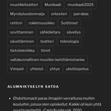
musiikkiteatteri
Musikaali
musikaali2025
Myrskyluodonmaija
orkesteri
parrakas
rehtori
rokkimuusikko
Soittimet
sovittaminen
sähkökitara
sävellys
säveltäminen
teatteri
teknologia
tietotekniikka
tiimit
valtakunnallinen musiikin kehittämishanke
Vimpeli
yhteisö
yhtye
yksilöopetus
ALUMNIKYSELYN SATOA
Ehdottomasti paras ilmapiiri verrattuna muihin
kouluihin, joissa olen opiskellut. Kaikki oli kuin yhtä
suurta perhettä.
-Carla Kujala vsk. 2010