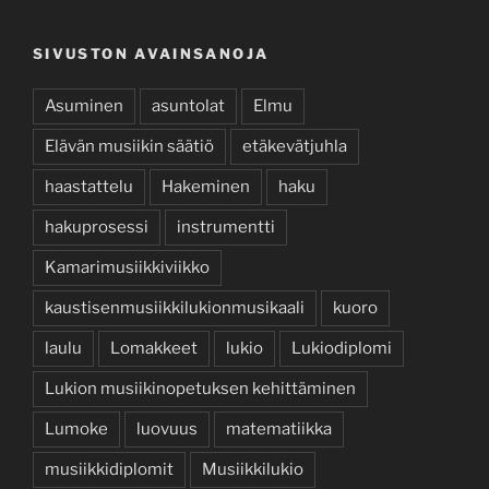
SIVUSTON AVAINSANOJA
Asuminen
asuntolat
Elmu
Elävän musiikin säätiö
etäkevätjuhla
haastattelu
Hakeminen
haku
hakuprosessi
instrumentti
Kamarimusiikkiviikko
kaustisenmusiikkilukionmusikaali
kuoro
laulu
Lomakkeet
lukio
Lukiodiplomi
Lukion musiikinopetuksen kehittäminen
Lumoke
luovuus
matematiikka
musiikkidiplomit
Musiikkilukio