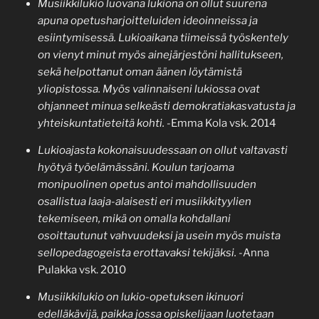
Musiikkilukio luovana lukiona on ollut suurena
apuna opetusharjoitteluiden ideoinneissa ja
esiintymisessä. Lukioaikana tiimeissä työskentely
on vienyt minut myös ainejärjestöni hallitukseen,
sekä helpottanut oman äänen löytämistä
yliopistossa. Myös valinnaiseni lukiossa ovat
ohjanneet minua selkeästi demokratiakasvatusta ja
yhteiskuntatieteitä kohti.
-Emma Kola vsk. 2014
Lukioajasta kokonaisuudessaan on ollut valtavasti
hyötyä työelämässäni. Koulun tarjoama
monipuolinen opetus antoi mahdollisuuden
osallistua laaja-alaisesti eri musiikkityylien
tekemiseen, mikä on omalla kohdallani
osoittautunut vahvuudeksi ja usein myös muista
sellopedagogeista erottavaksi tekijäksi.
-Anna
Pulakka vsk. 2010
Musiikkilukio on lukio-opetuksen ikinuori
edelläkävijä, paikka jossa opiskelijaan luotetaan