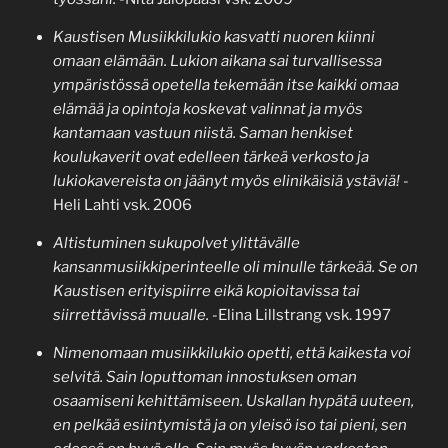
Kaustisen Musiikkilukio kasvatti nuoren kiinni
omaan elämään. Lukion aikana sai turvallisessa
ympäristössä opetella tekemään itse kaikki omaa
elämää ja opintoja koskevat valinnat ja myös
kantamaan vastuun niistä. Saman henkiset
koulukaverit ovat edelleen tärkeä verkosto ja
lukiokavereista on jäänyt myös elinikäisiä ystäviä!
-
Heli Lahti vsk. 2006
Altistuminen sukupolvet ylittävälle
kansanmusiikkiperinteelle oli minulle tärkeää. Se on
Kaustisen erityispiirre eikä kopioitavissa tai
siirrettävissä muualle.
-Elina Lillstrang vsk. 1997
Nimenomaan musiikkilukio opetti, että kaikesta voi
selvitä. Sain loputtoman innostuksen oman
osaamiseni kehittämiseen. Uskallan hypätä uuteen,
en pelkää esiintymistä ja on yleisö iso tai pieni, sen