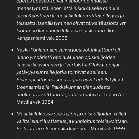
opetus edesauttoivat insinööriopinnoissa
menestymistä. Koen, että lukioikäiselle minulle
pieni Kaustinen ja musiikkilukion yhteisöllisyys ja
toisaalta itsenäistyminen olivat tärkeitä asioita vrt.
Isomman kaupungin lukiossa opiskeluun.
-Iiris
Kangasniemi vsk. 2005
Keski-Pohjanmaan vahva jousisoitinkulttuuri oli
hieno ympäristö oppia. Muiden opiskelijoiden
kanssa kasvaminen ja ”vertaistuki” loivat pohjan
ystävyyssuhteille jotka toimivat edelleen.
Sisäoppilaitosmaisuus tarjoaa hyvät edellytykset
treenaamiselle. Paikkakunnan pienuudesta
huolimatta kulttuuritarjonta on vahvaa.
-Teppo Ali-
Mattila vsk. 1984
Musiikkilukiossa opettajien ja opiskelijoiden välillä
vallitsi suuri luottamus ja kunnioitus toisia kohtaan.
Sellaista en ole muualla kokenut.
-Mervi vsk. 1999