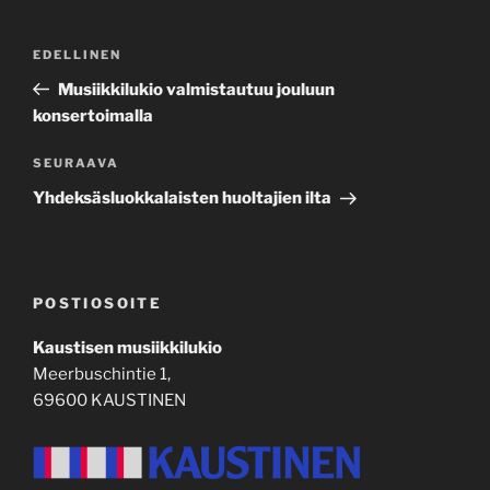
Artikkelien
Edellinen
EDELLINEN
selaus
artikkeli
Musiikkilukio valmistautuu jouluun
konsertoimalla
Seuraava
SEURAAVA
artikkeli
Yhdeksäsluokkalaisten huoltajien ilta
POSTIOSOITE
Kaustisen musiikkilukio
Meerbuschintie 1,
69600 KAUSTINEN