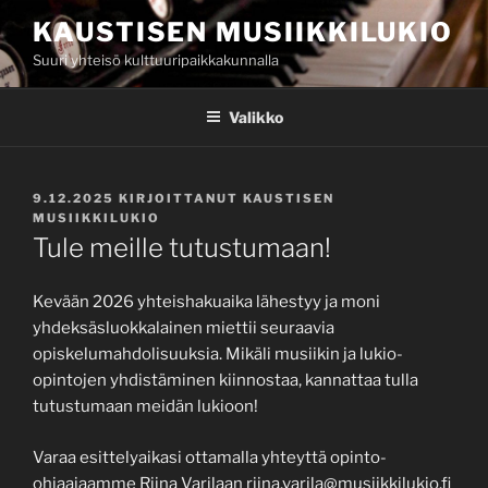
Siirry
KAUSTISEN MUSIIKKILUKIO
sisältöön
Suuri yhteisö kulttuuripaikkakunnalla
Valikko
JULKAISTU
9.12.2025
KIRJOITTANUT
KAUSTISEN
MUSIIKKILUKIO
Tule meille tutustumaan!
Kevään 2026 yhteishakuaika lähestyy ja moni
yhdeksäsluokkalainen miettii seuraavia
opiskelumahdolisuuksia. Mikäli musiikin ja lukio-
opintojen yhdistäminen kiinnostaa, kannattaa tulla
tutustumaan meidän lukioon!
Varaa esittelyaikasi ottamalla yhteyttä opinto-
ohjaajaamme Riina Varilaan riina.varila@musiikkilukio.fi