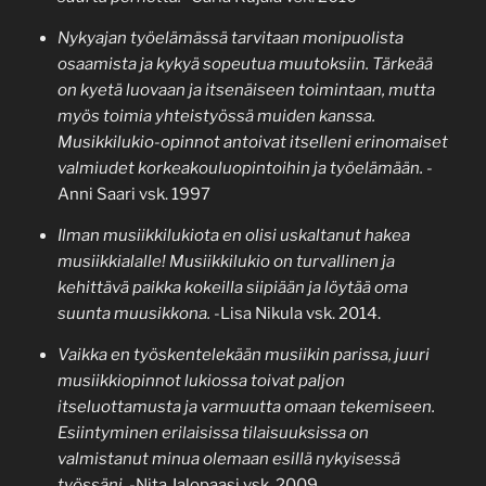
Nykyajan työelämässä tarvitaan monipuolista
osaamista ja kykyä sopeutua muutoksiin. Tärkeää
on kyetä luovaan ja itsenäiseen toimintaan, mutta
myös toimia yhteistyössä muiden kanssa.
Musikkilukio-opinnot antoivat itselleni erinomaiset
valmiudet korkeakouluopintoihin ja työelämään.
-
Anni Saari vsk. 1997
Ilman musiikkilukiota en olisi uskaltanut hakea
musiikkialalle! Musiikkilukio on turvallinen ja
kehittävä paikka kokeilla siipiään ja löytää oma
suunta muusikkona.
-Lisa Nikula vsk. 2014.
Vaikka en työskentelekään musiikin parissa, juuri
musiikkiopinnot lukiossa toivat paljon
itseluottamusta ja varmuutta omaan tekemiseen.
Esiintyminen erilaisissa tilaisuuksissa on
valmistanut minua olemaan esillä nykyisessä
työssäni.
-Nita Jalopaasi vsk. 2009