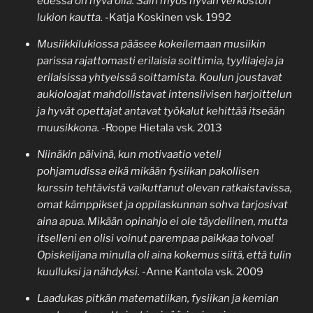
edessä on hyvä olla. Sain myös hyvän verkoston
lukion kautta.
-Katja Koskinen vsk. 1992
Musiikkilukiossa pääsee kokeilemaan musiikin
parissa rajattomasti erilaisia soittimia, tyylilajeja ja
erilaisissa yhtyeissä soittamista.
Koulun joustavat
aukioloajat mahdollistavat intensiivisen harjoittelun
ja hyvät opettajat antavat työkalut kehittää itseään
muusikkona.
-Roope Hietala vsk. 2013
Niinäkin päivinä, kun motivaatio veteli
pohjamudissa eikä mikään fysiikan pakollisen
kurssin tehtävistä vaikuttanut olevan ratkaistavissa,
omat kämppikset ja oppilaskunnan sohva tarjosivat
aina apua. Mikään opinahjo ei ole täydellinen, mutta
itselleni en olisi voinut parempaa paikkaa toivoa!
Opiskelijana minulla oli aina kokemus siitä, että tulin
kuulluksi ja nähdyksi.
-Anne Kantola vsk. 2009
Laadukas pitkän matematiikan, fysiikan ja kemian