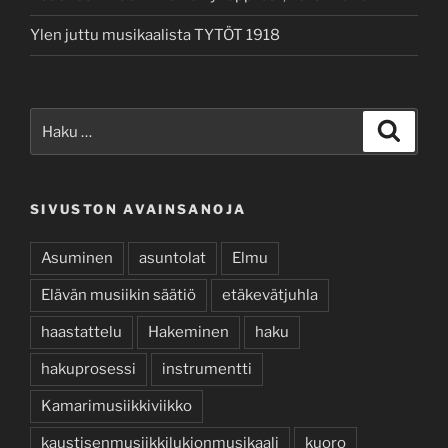
Ylen juttu musikaalista TYTÖT 1918
Etsi:
Haku
SIVUSTON AVAINSANOJA
Asuminen
asuntolat
Elmu
Elävän musiikin säätiö
etäkevätjuhla
haastattelu
Hakeminen
haku
hakuprosessi
instrumentti
Kamarimusiikkiviikko
kaustisenmusiikkilukionmusikaali
kuoro