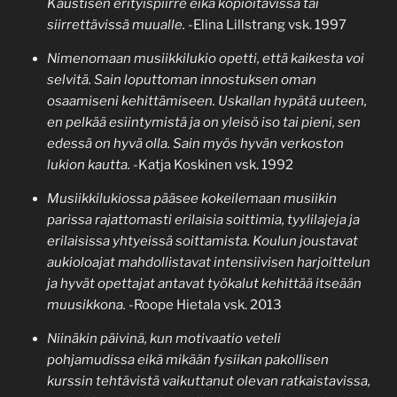
Kaustisen erityispiirre eikä kopioitavissa tai
siirrettävissä muualle.
-Elina Lillstrang vsk. 1997
Nimenomaan musiikkilukio opetti, että kaikesta voi
selvitä. Sain loputtoman innostuksen oman
osaamiseni kehittämiseen. Uskallan hypätä uuteen,
en pelkää esiintymistä ja on yleisö iso tai pieni, sen
edessä on hyvä olla. Sain myös hyvän verkoston
lukion kautta.
-Katja Koskinen vsk. 1992
Musiikkilukiossa pääsee kokeilemaan musiikin
parissa rajattomasti erilaisia soittimia, tyylilajeja ja
erilaisissa yhtyeissä soittamista.
Koulun joustavat
aukioloajat mahdollistavat intensiivisen harjoittelun
ja hyvät opettajat antavat työkalut kehittää itseään
muusikkona.
-Roope Hietala vsk. 2013
Niinäkin päivinä, kun motivaatio veteli
pohjamudissa eikä mikään fysiikan pakollisen
kurssin tehtävistä vaikuttanut olevan ratkaistavissa,