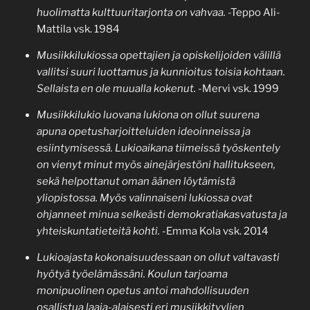
huolimatta kulttuuritarjonta on vahvaa.
-Teppo Ali-
Mattila vsk. 1984
Musiikkilukiossa opettajien ja opiskelijoiden välillä
vallitsi suuri luottamus ja kunnioitus toisia kohtaan.
Sellaista en ole muualla kokenut.
-Mervi vsk. 1999
Musiikkilukio luovana lukiona on ollut suurena
apuna opetusharjoitteluiden ideoinneissa ja
esiintymisessä. Lukioaikana tiimeissä työskentely
on vienyt minut myös ainejärjestöni hallitukseen,
sekä helpottanut oman äänen löytämistä
yliopistossa. Myös valinnaiseni lukiossa ovat
ohjanneet minua selkeästi demokratiakasvatusta ja
yhteiskuntatieteitä kohti.
-Emma Kola vsk. 2014
Lukioajasta kokonaisuudessaan on ollut valtavasti
hyötyä työelämässäni. Koulun tarjoama
monipuolinen opetus antoi mahdollisuuden
osallistua laaja-alaisesti eri musiikkityylien