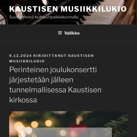
Siirry
KAUSTISEN MUSIIKKILUKIO
sisältöön
Suuri yhteisö kulttuuripaikkakunnalla
Valikko
JULKAISTU
9.12.2024
KIRJOITTANUT
KAUSTISEN
MUSIIKKILUKIO
Perinteinen joulukonsertti
järjestetään jälleen
tunnelmallisessa Kaustisen
kirkossa