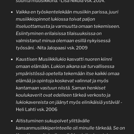
suunta muusikkona.
-Lisa Nikula vsk. 2014.
Vaikka en työskentelekään musiikin parissa, juuri
musiikkiopinnot lukiossa toivat paljon
itseluottamusta ja varmuutta omaan tekemiseen.
Esiintyminen erilaisissa tilaisuuksissa on
valmistanut minua olemaan esillä nykyisessä
työssäni.
-Nita Jalopaasi vsk. 2009
Kaustisen Musiikkilukio kasvatti nuoren kiinni
omaan elämään. Lukion aikana sai turvallisessa
ympäristössä opetella tekemään itse kaikki omaa
elämää ja opintoja koskevat valinnat ja myös
kantamaan vastuun niistä. Saman henkiset
koulukaverit ovat edelleen tärkeä verkosto ja
lukiokavereista on jäänyt myös elinikäisiä ystäviä!
-
Heli Lahti vsk. 2006
Altistuminen sukupolvet ylittävälle
kansanmusiikkiperinteelle oli minulle tärkeää. Se on