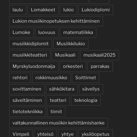
laulu
Lomakkeet
lukio
Lukiodiplomi
Lukion musiikinopetuksen kehittäminen
Lumoke
luovuus
matematiikka
musiikkidiplomit
Musiikkilukio
musiikkiteatteri
Musikaali
musikaali2025
Myrskyluodonmaija
orkesteri
parrakas
rehtori
rokkimuusikko
Soittimet
sovittaminen
sähkökitara
sävellys
säveltäminen
teatteri
teknologia
tietotekniikka
tiimit
valtakunnallinen musiikin kehittämishanke
Vimpeli
yhteisö
yhtye
yksilöopetus