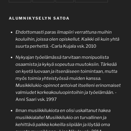
ALUMNIKYSELYN SATOA
Ehdottomasti paras ilmapiiri verrattuna muihin
kouluihin, joissa olen opiskellut. Kaikki oli kuin yhtä
suurta perhettä.
-Carla Kujala vsk. 2010
Nykyajan työelämässä tarvitaan monipuolista
osaamista ja kykyä sopeutua muutoksiin. Tärkeää
on kyetä luovaan ja itsenäiseen toimintaan, mutta
myös toimia yhteistyössä muiden kanssa.
Musikkilukio-opinnot antoivat itselleni erinomaiset
valmiudet korkeakouluopintoihin ja työelämään.
-
Anni Saari vsk. 1997
Ilman musiikkilukiota en olisi uskaltanut hakea
musiikkialalle! Musiikkilukio on turvallinen ja
kehittävä paikka kokeilla siipiään ja löytää oma