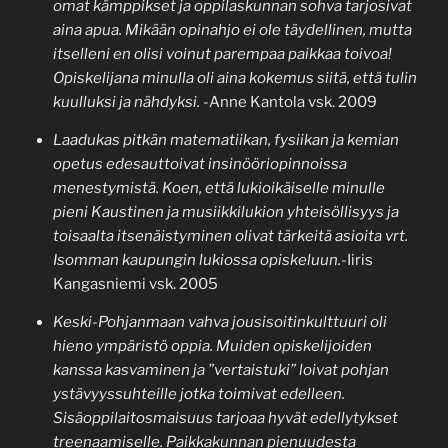
omat kämppikset ja oppilaskunnan sohva tarjosivat
aina apua. Mikään opinahjo ei ole täydellinen, mutta
itselleni en olisi voinut parempaa paikkaa toivoa!
Opiskelijana minulla oli aina kokemus siitä, että tulin
kuulluksi ja nähdyksi.
-Anne Kantola vsk. 2009
Laadukas pitkän matematiikan, fysiikan ja kemian
opetus edesauttoivat insinööriopinnoissa
menestymistä. Koen, että lukioikäiselle minulle
pieni Kaustinen ja musiikkilukion yhteisöllisyys ja
toisaalta itsenäistyminen olivat tärkeitä asioita vrt.
Isomman kaupungin lukiossa opiskeluun.
-Iiris
Kangasniemi vsk. 2005
Keski-Pohjanmaan vahva jousisoitinkulttuuri oli
hieno ympäristö oppia. Muiden opiskelijoiden
kanssa kasvaminen ja ”vertaistuki” loivat pohjan
ystävyyssuhteille jotka toimivat edelleen.
Sisäoppilaitosmaisuus tarjoaa hyvät edellytykset
treenaamiselle. Paikkakunnan pienuudesta