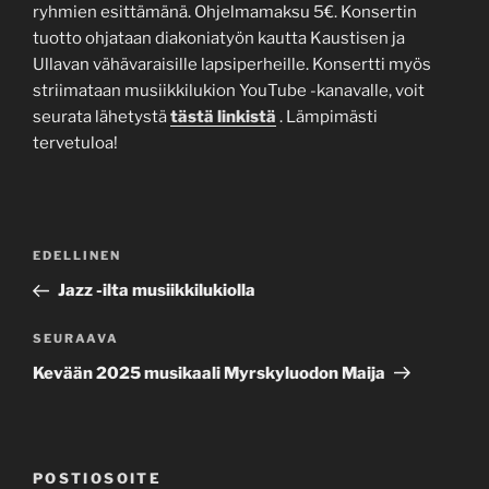
ryhmien esittämänä. Ohjelmamaksu 5€. Konsertin
tuotto ohjataan diakoniatyön kautta Kaustisen ja
Ullavan vähävaraisille lapsiperheille. Konsertti myös
striimataan musiikkilukion YouTube -kanavalle, voit
seurata lähetystä
tästä linkistä
. Lämpimästi
tervetuloa!
Artikkelien
Edellinen
EDELLINEN
selaus
artikkeli
Jazz -ilta musiikkilukiolla
Seuraava
SEURAAVA
artikkeli
Kevään 2025 musikaali Myrskyluodon Maija
POSTIOSOITE