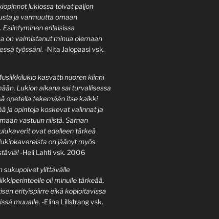
kiopinnot lukiossa toivat paljon
usta ja varmuutta omaan
Esiintyminen erilaisissa
ssa on valmistanut minua olemaan
sessä työssäni.
-Nita Jalopaasi vsk.
siikkilukio kasvatti nuoren kiinni
än. Lukion aikana sai turvallisessa
ä opetella tekemään itse kaikki
 ja opintoja koskevat valinnat ja
maan vastuun niistä. Saman
ulukaverit ovat edelleen tärkeä
 lukiokavereista on jäänyt myös
stäviä!
-Heli Lahti vsk. 2006
 sukupolvet ylittävälle
kiperinteelle oli minulle tärkeää.
sen erityispiirre eikä kopioitavissa
vissä muualle.
-Elina Lillstrang vsk.