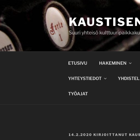
Siirry
sisältöön
KAUSTISEN
Suuri yhteisö kulttuuripaikkaku
ETUSIVU
HAKEMINEN
YHTEYSTIEDOT
YHDISTEL
TYÖAJAT
JULKAISTU
14.2.2020
KIRJOITTANUT
KAU