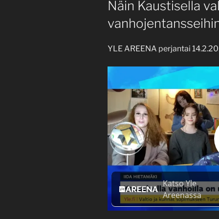
Näin Kaustisella v
vanhojentansseihi
YLE AREENA perjantai 14.2.2
Videosoitin
Katso Yle
Areenassa