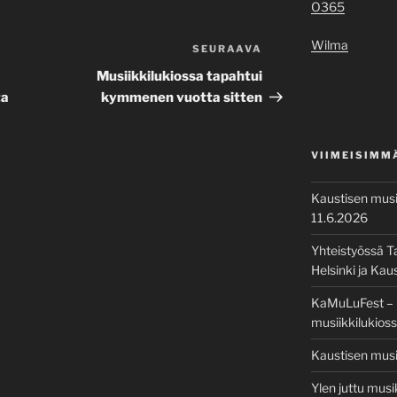
O365
Wilma
SEURAAVA
Seuraava
artikkeli
Musiikkilukiossa tapahtui
ta
kymmenen vuotta sitten
VIIMEISIMM
Kaustisen musii
11.6.2026
Yhteistyössä Ta
Helsinki ja Kau
KaMuLuFest – k
musiikkilukios
Kaustisen musii
Ylen juttu mus