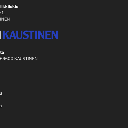
iikkilukio
 1,
INEN
ta
3, 69600 KAUSTINEN
JÄ
a