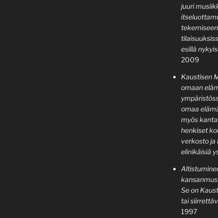
juuri musiik
itseluottam
tekemiseen. 
tilaisuuksi
esillä nykyi
2009
Kaustisen Mu
omaan elämä
ympäristöss
omaa elämää
myös kanta
henkiset ko
verkosto ja
elinikäisiä y
Altistuminen
kansanmusiik
Se on Kausti
tai siirrettä
1997