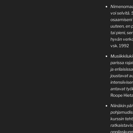
Nimenomaan 
voi selvitä
osaamiseni 
uuteen, en p
tai pieni, s
hyvän verko
vsk. 1992
Musiikkiluk
parissa rajat
ja erilaisiss
joustavat a
intensiivise
antavat työ
Roope Hieta
Niinäkin päi
pohjamudiss
kurssin teh
ratkaistavi
oppilaskunn