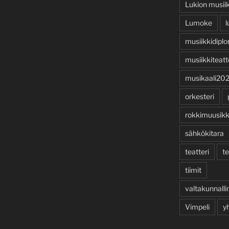
Lukion musii
Lumoke
l
musiikkidiplo
musiikkiteatt
musikaali20
orkesteri
rokkimuusik
sähkökitara
teatteri
te
tiimit
valtakunnalli
Vimpeli
y