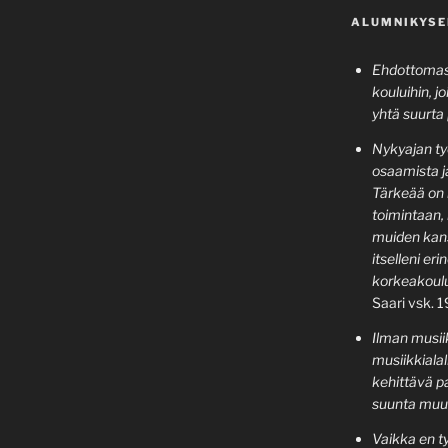
ALUMNIKYSE
Ehdottomast
kouluihin, jo
yhtä suurta 
Nykyajan ty
osaamista j
Tärkeää on 
toimintaan,
muiden kans
itselleni er
korkeakoulu
Saari vsk. 
Ilman musiik
musiikkialal
kehittävä pa
suunta muu
Vaikka en t