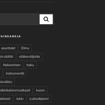
Haku
VAINSANOJA
asuntolat
Elmu
in säätiö
etäkevätjuhla
Hakeminen
haku
instrumentti
kiviikko
iikkilukionmusikaali
kuoro
akkeet
lukio
Lukiodiplomi