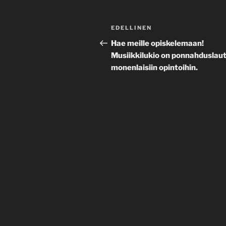
Artikkelien
Edellinen
EDELLINEN
selaus
artikkeli
Hae meille opiskelemaan!
Musiikkilukio on ponnahduslau
monenlaisiin opintoihin.