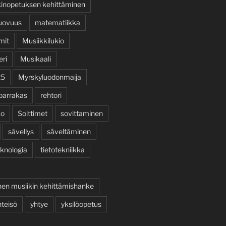
kinopetuksen kehittäminen
uovuus
matematiikka
mit
Musiikkilukio
eri
Musikaali
25
Myrskyluodonmaija
parrakas
rehtori
ko
Soittimet
sovittaminen
sävellys
säveltäminen
knologia
tietotekniikka
nen musiikin kehittämishanke
hteisö
yhtye
yksilöopetus