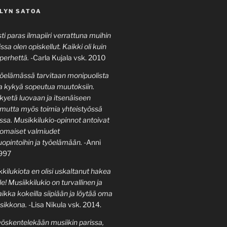
LYN SATOA
i paras ilmapiiri verrattuna muihin
issa olen opiskellut. Kaikki oli kuin
perhettä.
-Carla Kujala vsk. 2010
öelämässä tarvitaan monipuolista
a kykyä sopeutua muutoksiin.
kyetä luovaan ja itsenäiseen
 mutta myös toimia yhteistyössä
sa. Musikkilukio-opinnot antoivat
inomaiset valmiudet
opintoihin ja työelämään.
-Anni
1997
kilukiota en olisi uskaltanut hakea
le! Musiikkilukio on turvallinen ja
ikka kokeilla siipiään ja löytää oma
sikkona.
-Lisa Nikula vsk. 2014.
yöskentelekään musiikin parissa,