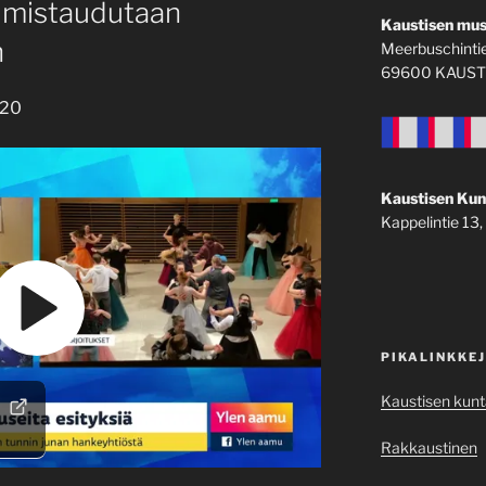
almistaudutaan
Kaustisen mus
n
Meerbuschintie
69600 KAUST
020
Kaustisen Kun
Kappelintie 1
PIKALINKKE
Kaustisen kunt
Rakkaustinen