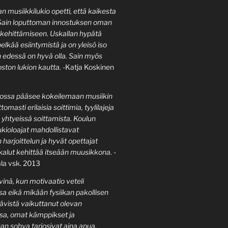
musiikkilukio opetti, että kaikesta
. Sain loputtoman innostuksen oman
kehittämiseen. Uskallan hypätä
elkää esiintymistä ja on yleisö iso
en edessä on hyvä olla. Sain myös
ston lukion kautta.
-Katja Koskinen
iossa pääsee kokeilemaan musiikin
tomasti erilaisia soittimia, tyylilajeja
a yhtyeissä soittamista.
Koulun
ukioloajat mahdollistavat
n harjoittelun ja hyvät opettajat
kalut kehittää itseään muusikkona.
-
la vsk. 2013
vinä, kun motivaatio veteli
a eikä mikään fysiikan pakollisen
tävistä vaikuttanut olevan
ssa, omat kämppikset ja
an sohva tarjosivat aina apua.