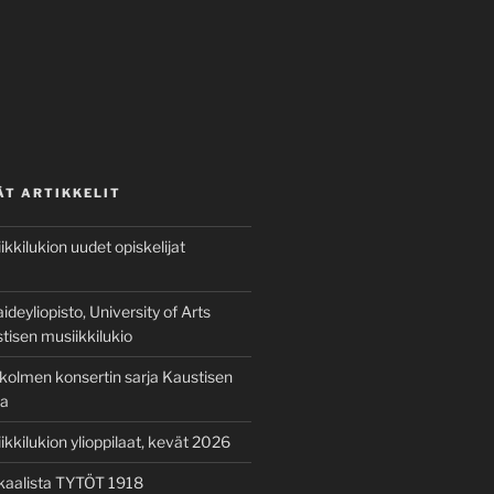
ÄT ARTIKKELIT
kkilukion uudet opiskelijat
ideyliopisto, University of Arts
stisen musiikkilukio
olmen konsertin sarja Kaustisen
sa
kkilukion ylioppilaat, kevät 2026
ikaalista TYTÖT 1918