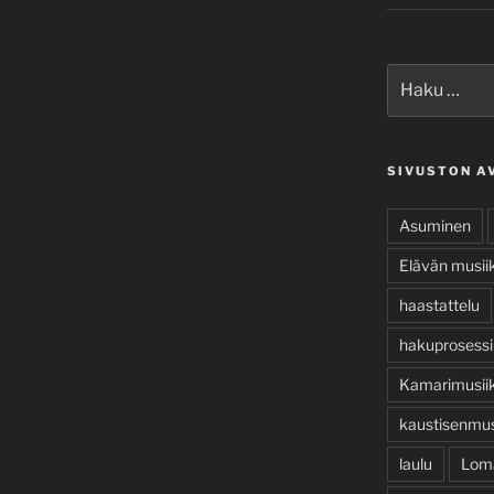
Etsi:
SIVUSTON A
Asuminen
Elävän musiik
haastattelu
hakuprosessi
Kamarimusiik
kaustisenmus
laulu
Lom